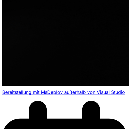
Bereitstellung mit MsDeploy außerhalb von Visual Studio