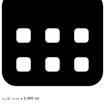
১২ মে, ২০২৫ • 5 মিনিট পড়া