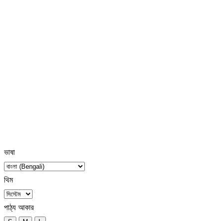
ভাষা
থিম
পাঠ্য আকার