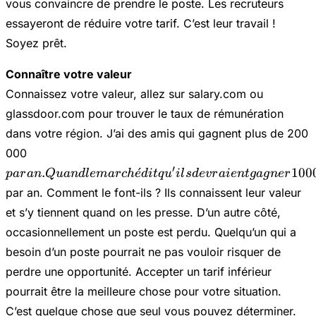
vous convaincre de prendre le poste. Les recruteurs
essayeront de réduire votre tarif. C’est leur travail !
Soyez prêt.
Connaître votre valeur
Connaissez votre valeur, allez sur salary.com ou
glassdoor.com pour trouver le taux de rémunération
dans votre région. J’ai des amis qui gagnent plus de 200
par an.
000
Quand le
′
.
ˊ
100
p
a
r
an
Q
u
an
d
l
e
ma
r
c
h
e
d
i
tq
u
i
l
s
d
e
v
r
ai
e
n
t
g
a
g
n
er
marché
par an. Comment le font-ils ? Ils connaissent leur valeur
dit qu'ils
et s’y tiennent quand on les presse. D’un autre côté,
devraient
gagner
occasionnellement un poste est perdu. Quelqu’un qui a
100 000
besoin d’un poste pourrait ne pas vouloir risquer de
perdre une opportunité. Accepter un tarif inférieur
pourrait être la meilleure chose pour votre situation.
C’est quelque chose que seul vous pouvez déterminer.