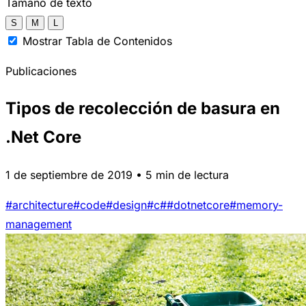
Tamaño de texto
S
M
L
Mostrar Tabla de Contenidos
Publicaciones
Tipos de recolección de basura en
.Net Core
1 de septiembre de 2019 • 5 min de lectura
#architecture
#code
#design
#c#
#dotnetcore
#memory-
management