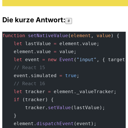
Die kurze Antwort:
#
function
 setNativeValue
(
element
, 
value
) {
    let
 lastValue 
=
 element.value;
    element.value 
=
 value;
    let
 event 
=
 new
 Event
(
"input"
, { target:
    // React 15
    event.simulated 
=
 true
;
    // React 16
    let
 tracker 
=
 element._valueTracker;
    if
 (tracker) {
        tracker.
setValue
(lastValue);
    }
    element.
dispatchEvent
(event);