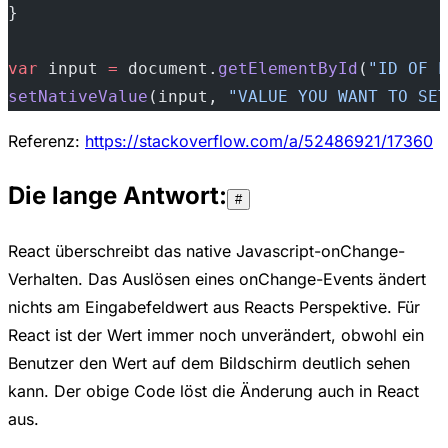
}
var
 input 
=
 document.
getElementById
(
"ID OF E
setNativeValue
(input, 
"VALUE YOU WANT TO SET
Referenz:
https://stackoverflow.com/a/52486921/17360
Die lange Antwort:
#
React überschreibt das native Javascript-onChange-
Verhalten. Das Auslösen eines onChange-Events ändert
nichts am Eingabefeldwert aus Reacts Perspektive. Für
React ist der Wert immer noch unverändert, obwohl ein
Benutzer den Wert auf dem Bildschirm deutlich sehen
kann. Der obige Code löst die Änderung auch in React
aus.