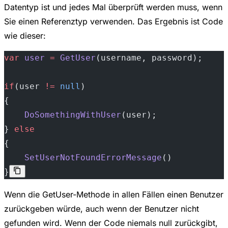
Datentyp ist und jedes Mal überprüft werden muss, wenn
Sie einen Referenztyp verwenden. Das Ergebnis ist Code
wie dieser:
var
 user
 =
 GetUser
(username, password);
if
(user 
!=
 null
)
{
    DoSomethingWithUser
(user);
} 
else
{
    SetUserNotFoundErrorMessage
()
}
Wenn die GetUser-Methode in allen Fällen einen Benutzer
zurückgeben würde, auch wenn der Benutzer nicht
gefunden wird. Wenn der Code niemals null zurückgibt,