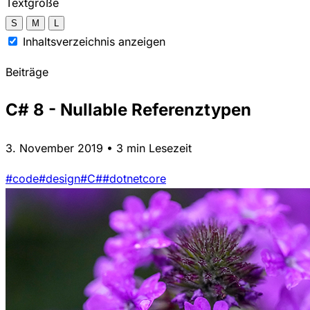
Textgröße
S
M
L
Inhaltsverzeichnis anzeigen
Beiträge
C# 8 - Nullable Referenztypen
3. November 2019 • 3 min Lesezeit
#code
#design
#C#
#dotnetcore