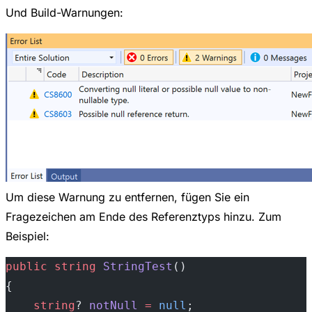
Und Build-Warnungen:
Um diese Warnung zu entfernen, fügen Sie ein
Fragezeichen am Ende des Referenztyps hinzu. Zum
Beispiel:
public
 string
 StringTest
()
{
    string
? 
notNull
 =
 null
;