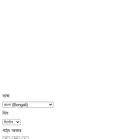
ভাষা
থিম
পাঠ্য আকার