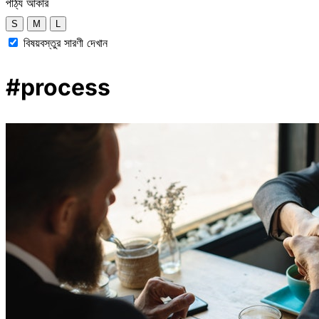
পাঠ্য আকার
S
M
L
বিষয়বস্তুর সারণী দেখান
#process