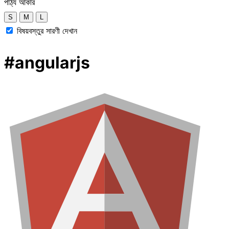
পাঠ্য আকার
S
M
L
বিষয়বস্তুর সারণী দেখান
#angularjs