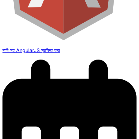
দাবি সহ AngularJS সুরক্ষিত করা