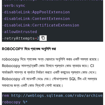
-verb:sync
-disableLink:AppPoolExtension
-disableLink:ContentExtension
-disableLink:CertificateExtension
-allowUntrusted
-retryAttempts
=
2
ROBOCOPY দিয়ে প্যাকেজ অনুলিপি করা
robocopy দিয়ে প্যাকেজ অন্য ফোল্ডারে অনুলিপি করার একটি সমস্যা রয়েছে।
Robocopy সাফল্য/ত্রুটি কোড হিসাবে প্রস্থান কোড ব্যবহার করে। CI
সার্ভারগুলি সাফল্য বা ব্যর্থতা নির্ধারণ করতে একটি কমান্ডের প্রস্থান কোড দেখে।
Robocopy এই মডেলটি ভেঙে দেয়। সৌভাগ্যবশত SQL টিম এই সমস্যার
সমাধানের জন্য একটি কোড স্নিপেট পোস্ট করেছে।
rem
 http://weblogs.sqlteam.com/robv/archive/
robocopy
 %
*