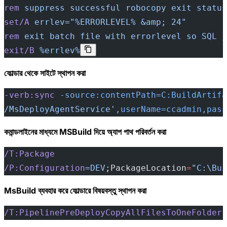
rem
 suppress
 successful
 robocopy
 exit
 status
set/A
 errlev="%ERRORLEVEL% &amp; 24"
rem
 exit
 batch
 file
 with
 errorlevel
 so
 SQL
 j
exit/B
 %errlev%
ফোল্ডার থেকে সাইটে স্থাপন করা
-verb:sync
 -source:contentPath=C:BuildArtifa
/MsDeployAgentService'
,userName=ccadmin,pass
কমান্ডলাইনের মাধ্যমে MSBuild দিয়ে অ্যাপ পাথ পরিবর্তন করা
/T:Package
/P:Configuration
=DEV
;PackageLocation
=
"C:\Bui
MsBuild ব্যবহার করে ফোল্ডারে বিষয়বস্তু স্থাপন করা
/T:PipelinePreDeployCopyAllFilesToOneFolder
 