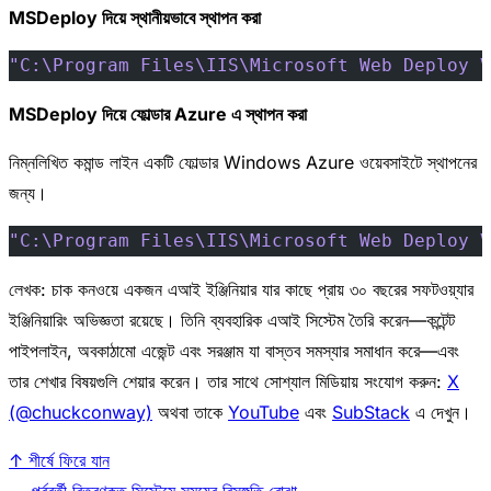
MSDeploy দিয়ে স্থানীয়ভাবে স্থাপন করা
"C:\Program Files\IIS\Microsoft Web Deploy V
MSDeploy দিয়ে ফোল্ডার Azure এ স্থাপন করা
নিম্নলিখিত কমান্ড লাইন একটি ফোল্ডার Windows Azure ওয়েবসাইটে স্থাপনের
জন্য।
"C:\Program Files\IIS\Microsoft Web Deploy V
লেখক: চাক কনওয়ে একজন এআই ইঞ্জিনিয়ার যার কাছে প্রায় ৩০ বছরের সফটওয়্যার
ইঞ্জিনিয়ারিং অভিজ্ঞতা রয়েছে। তিনি ব্যবহারিক এআই সিস্টেম তৈরি করেন—কন্টেন্ট
পাইপলাইন, অবকাঠামো এজেন্ট এবং সরঞ্জাম যা বাস্তব সমস্যার সমাধান করে—এবং
তার শেখার বিষয়গুলি শেয়ার করেন। তার সাথে সোশ্যাল মিডিয়ায় সংযোগ করুন:
X
(@chuckconway)
অথবা তাকে
YouTube
এবং
SubStack
এ দেখুন।
↑ শীর্ষে ফিরে যান
← পূর্ববর্তী
বিতরণকৃত সিস্টেমে সময়ের বিসঙ্গতি বোঝা