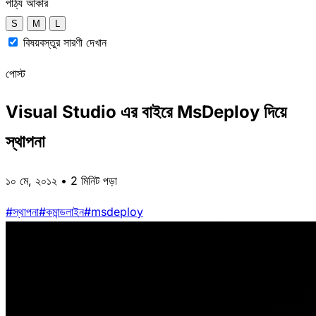
পাঠ্য আকার
S
M
L
বিষয়বস্তুর সারণী দেখান
পোস্ট
Visual Studio এর বাইরে MsDeploy দিয়ে
স্থাপনা
১০ মে, ২০১২ • 2 মিনিট পড়া
#স্থাপনা
#কমান্ডলাইন
#msdeploy